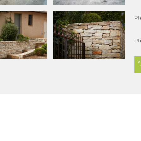
Ph
Ph
V